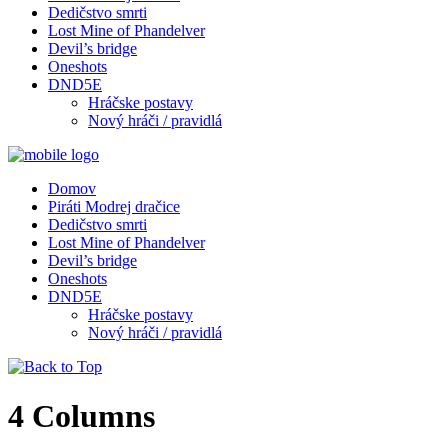
Dedičstvo smrti
Lost Mine of Phandelver
Devil’s bridge
Oneshots
DND5E
Hráčske postavy
Nový hráči / pravidlá
Domov
Piráti Modrej dračice
Dedičstvo smrti
Lost Mine of Phandelver
Devil’s bridge
Oneshots
DND5E
Hráčske postavy
Nový hráči / pravidlá
4 Columns