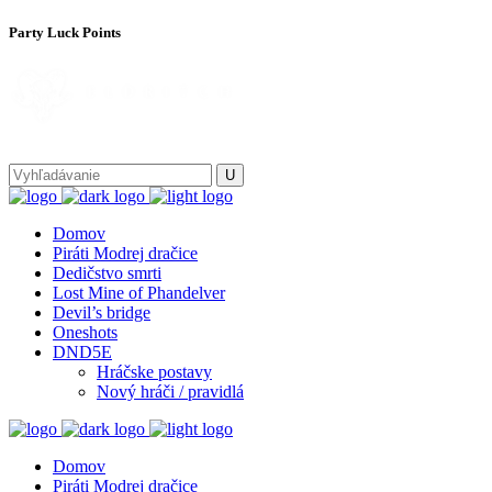
Party Luck Points
Domov
Piráti Modrej dračice
Dedičstvo smrti
Lost Mine of Phandelver
Devil’s bridge
Oneshots
DND5E
Hráčske postavy
Nový hráči / pravidlá
Domov
Piráti Modrej dračice