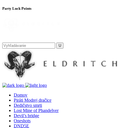
Party Luck Points
Domov
Piráti Modrej dračice
Dedičstvo smrti
Lost Mine of Phandelver
Devil’s bridge
Oneshots
DND5E