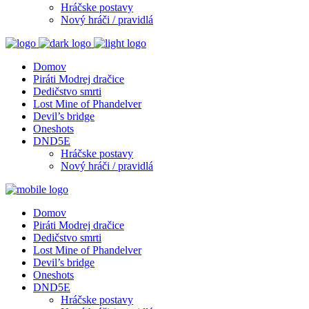
Hráčske postavy
Nový hráči / pravidlá
Domov
Piráti Modrej dračice
Dedičstvo smrti
Lost Mine of Phandelver
Devil’s bridge
Oneshots
DND5E
Hráčske postavy
Nový hráči / pravidlá
Domov
Piráti Modrej dračice
Dedičstvo smrti
Lost Mine of Phandelver
Devil’s bridge
Oneshots
DND5E
Hráčske postavy