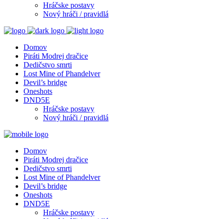
Hráčske postavy
Nový hráči / pravidlá
Domov
Piráti Modrej dračice
Dedičstvo smrti
Lost Mine of Phandelver
Devil’s bridge
Oneshots
DND5E
Hráčske postavy
Nový hráči / pravidlá
Domov
Piráti Modrej dračice
Dedičstvo smrti
Lost Mine of Phandelver
Devil’s bridge
Oneshots
DND5E
Hráčske postavy