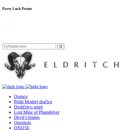
Party Luck Points
Domov
Piráti Modrej dračice
Dedičstvo smrti
Lost Mine of Phandelver
Devil’s bridge
Oneshots
DND5E