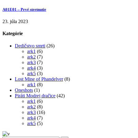
A01E01 – Prvé stretnutie
23. júla 2023
Kategórie
Dedičstvo smrti
(26)
ark1
(6)
ark2
(7)
ark3
(7)
ark4
(3)
ark5
(3)
Lost Mine of Phandelver
(8)
ark1
(8)
Oneshots
(1)
Piráti Modrej dračice
(42)
ark1
(6)
ark2
(8)
ark3
(16)
ark4
(7)
ark5
(5)