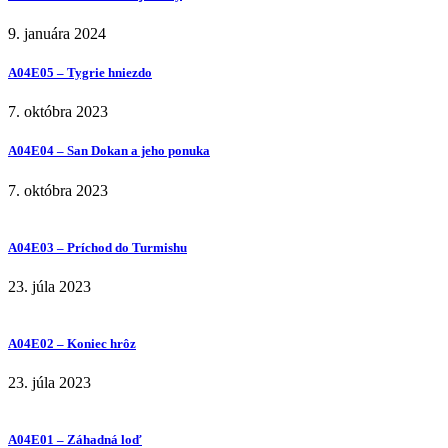
9. januára 2024
A04E05 – Tygrie hniezdo
7. októbra 2023
A04E04 – San Dokan a jeho ponuka
7. októbra 2023
A04E03 – Príchod do Turmishu
23. júla 2023
A04E02 – Koniec hrôz
23. júla 2023
A04E01 – Záhadná loď