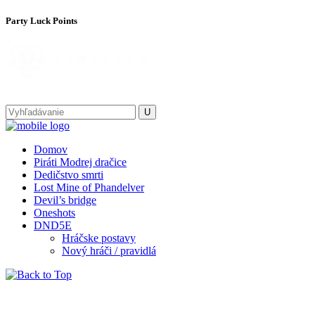
Party Luck Points
Domov
Piráti Modrej dračice
Dedičstvo smrti
Lost Mine of Phandelver
Devil’s bridge
Oneshots
DND5E
Hráčske postavy
Nový hráči / pravidlá