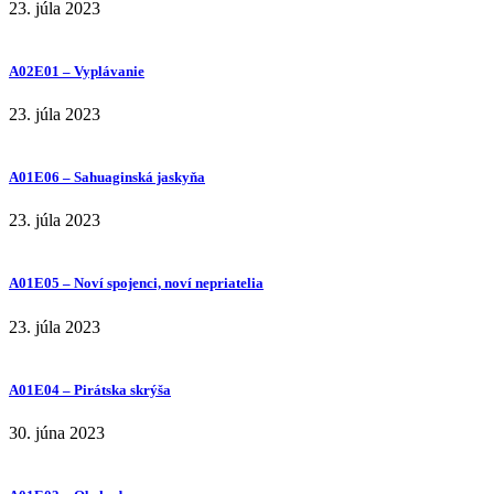
23. júla 2023
A02E01 – Vyplávanie
23. júla 2023
A01E06 – Sahuaginská jaskyňa
23. júla 2023
A01E05 – Noví spojenci, noví nepriatelia
23. júla 2023
A01E04 – Pirátska skrýša
30. júna 2023