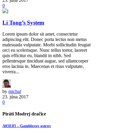
23. júna 2017
0
Li Tong’s System
Lorem ipsum dolor sit amet, consectetur
adipiscing elit. Donec porta lectus non metus
malesuada vulputate. Morbi sollicitudin feugiat
orci eu scelerisque. Nunc tellus tortor, laoreet
quis efficitur eu, blandit in nibh. Sed
pellentesque tincidunt augue, sed ullamcorper
eros lacinia in. Maecenas et risus vulputate,
viverra...
by
michal
23. júna 2017
0
Piráti Modrej dračice
A05E05 – Gamblerov ostrov